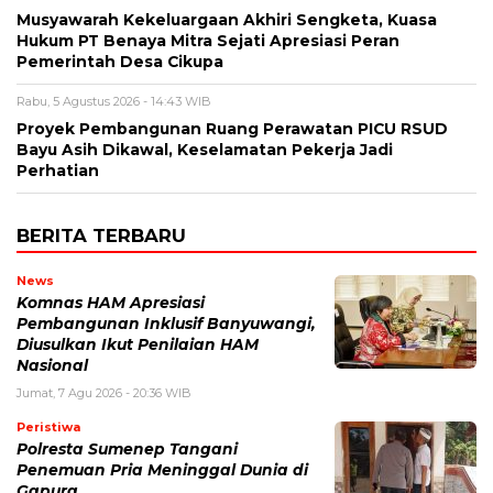
Musyawarah Kekeluargaan Akhiri Sengketa, Kuasa
Hukum PT Benaya Mitra Sejati Apresiasi Peran
Pemerintah Desa Cikupa
Rabu, 5 Agustus 2026 - 14:43 WIB
Proyek Pembangunan Ruang Perawatan PICU RSUD
Bayu Asih Dikawal, Keselamatan Pekerja Jadi
Perhatian
BERITA TERBARU
News
Komnas HAM Apresiasi
Pembangunan Inklusif Banyuwangi,
Diusulkan Ikut Penilaian HAM
Nasional
Jumat, 7 Agu 2026 - 20:36 WIB
Peristiwa
Polresta Sumenep Tangani
Penemuan Pria Meninggal Dunia di
Gapura