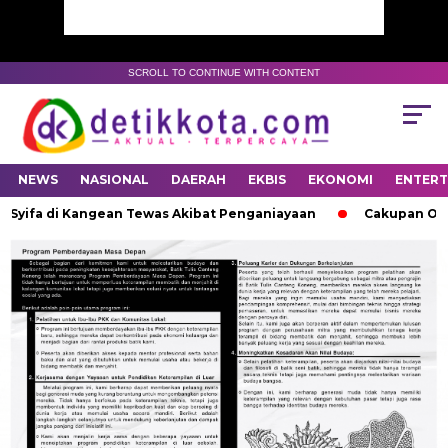
SCROLL TO CONTINUE WITH CONTENT
NEWS
NASIONAL
DAERAH
EKBIS
EKONOMI
ENTER
 Syifa di Kangean Tewas Akibat Penganiayaan
Cakupan ORI Ca