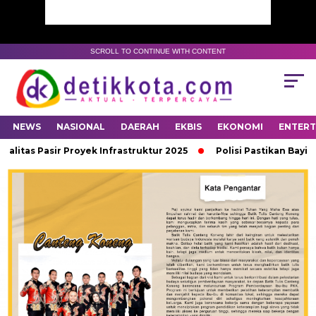
SCROLL TO CONTINUE WITH CONTENT
NEWS
NASIONAL
DAERAH
EKBIS
EKONOMI
ENTER
tas Pasir Proyek Infrastruktur 2025
Polisi Pastikan Bayi Syi