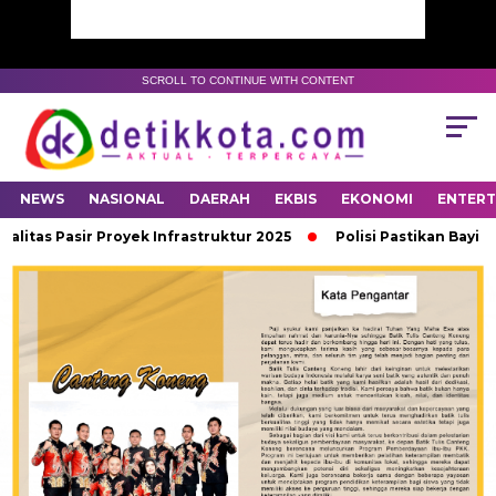
SCROLL TO CONTINUE WITH CONTENT
NEWS
NASIONAL
DAERAH
EKBIS
EKONOMI
ENTER
tas Pasir Proyek Infrastruktur 2025
Polisi Pastikan Bayi Syi