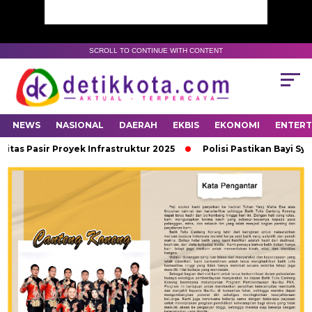
SCROLL TO CONTINUE WITH CONTENT
NEWS
NASIONAL
DAERAH
EKBIS
EKONOMI
ENTER
 Pasir Proyek Infrastruktur 2025
Polisi Pastikan Bayi Syifa