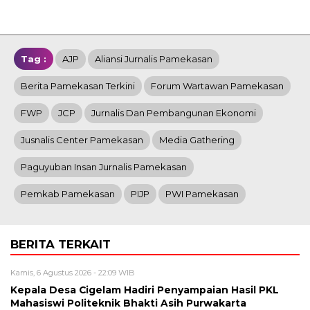
Tag :
AJP
Aliansi Jurnalis Pamekasan
Berita Pamekasan Terkini
Forum Wartawan Pamekasan
FWP
JCP
Jurnalis Dan Pembangunan Ekonomi
Jusnalis Center Pamekasan
Media Gathering
Paguyuban Insan Jurnalis Pamekasan
Pemkab Pamekasan
PIJP
PWI Pamekasan
BERITA TERKAIT
Kamis, 6 Agustus 2026 - 22:09 WIB
Kepala Desa Cigelam Hadiri Penyampaian Hasil PKL
Mahasiswi Politeknik Bhakti Asih Purwakarta