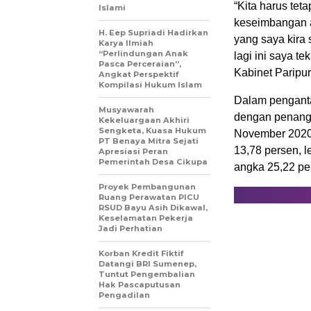
“Kita harus tet
Islami
keseimbangan a
H. Eep Supriadi Hadirkan
yang saya kira 
Karya Ilmiah
“Perlindungan Anak
lagi ini saya 
Pasca Perceraian”,
Kabinet Paripur
Angkat Perspektif
Kompilasi Hukum Islam
Dalam penganta
Musyawarah
dengan penanga
Kekeluargaan Akhiri
Sengketa, Kuasa Hukum
November 2020 r
PT Benaya Mitra Sejati
13,78 persen, l
Apresiasi Peran
Pemerintah Desa Cikupa
angka 25,22 pe
Proyek Pembangunan
Ruang Perawatan PICU
RSUD Bayu Asih Dikawal,
Keselamatan Pekerja
Jadi Perhatian
Korban Kredit Fiktif
Datangi BRI Sumenep,
Tuntut Pengembalian
Hak Pascaputusan
Pengadilan