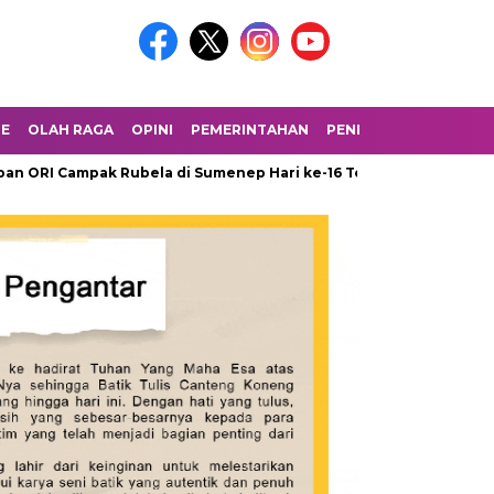
LE
OLAH RAGA
OPINI
PEMERINTAHAN
PENDIDIKAN
PERIST
pak Rubela di Sumenep Hari ke-16 Tembus 79,4 Persen
DPUT