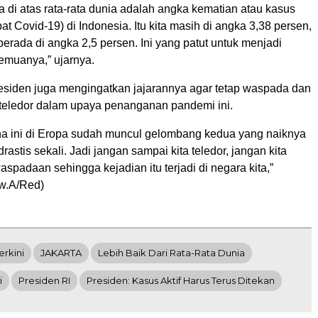
a di atas rata-rata dunia adalah angka kematian atau kasus
at Covid-19) di Indonesia. Itu kita masih di angka 3,38 persen,
 berada di angka 2,5 persen. Ini yang patut untuk menjadi
semuanya,” ujarnya.
Presiden juga mengingatkan jajarannya agar tetap waspada dan
teledor dalam upaya penanganan pandemi ini.
rena ini di Eropa sudah muncul gelombang kedua yang naiknya
rastis sekali. Jadi jangan sampai kita teledor, jangan kita
spadaan sehingga kejadian itu terjadi di negara kita,”
w.A/Red)
erkini
JAKARTA
Lebih Baik Dari Rata-Rata Dunia
i
Presiden RI
Presiden: Kasus Aktif Harus Terus Ditekan