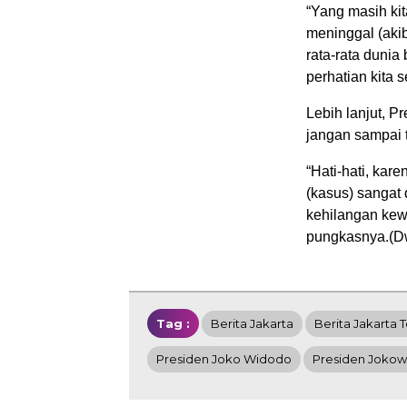
“Yang masih kit
meninggal (akib
rata-rata dunia
perhatian kita 
Lebih lanjut, 
jangan sampai 
“Hati-hati, ka
(kasus) sangat d
kehilangan kewa
pungkasnya.(D
Tag :
Berita Jakarta
Berita Jakarta T
Presiden Joko Widodo
Presiden Jokow