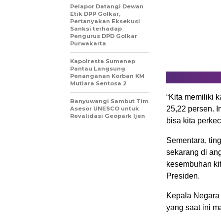
Pelapor Datangi Dewan
Etik DPP Golkar,
Pertanyakan Eksekusi
Sanksi terhadap
Pengurus DPD Golkar
Purwakarta
Kapolresta Sumenep
Pantau Langsung
Penanganan Korban KM
Mutiara Sentosa 2
“Kita memiliki 
Banyuwangi Sambut Tim
25,22 persen. I
Asesor UNESCO untuk
Revalidasi Geopark Ijen
bisa kita perkeci
Sementara, ting
sekarang di ang
kesembuhan kita 
Presiden.
Kepala Negara 
yang saat ini ma