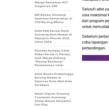
Warga Ramaikan HUT
Sragen ke-280
Seluruh atlet 
usia maksimal 
BRI Bekasi Siliwangi
Hadirkan Kemeriahan di
dari program p
CFD Bareng BRImo
untuk mencetak 
Atlet PSN Perisai Putih
Sumenep Raih Medali di
Sebelum pertand
Kejurprov Pencak Silat
Jatim 2026
coba lapangan 
pertandingan.
Pemdes Kumpay Gelar
Nobar Persib vs Persija,
Ajak Warga Dukung
“Maung Bandung”
Pertahankan Gelar
Atlet Wushu Probolinggo
Borong Medali di
Kejurnas Piala Wali Kota
Surabaya
Meski Digital, Drawing
Turnamen Sumenep
Dinilai Belum Menjamin
Fair Play