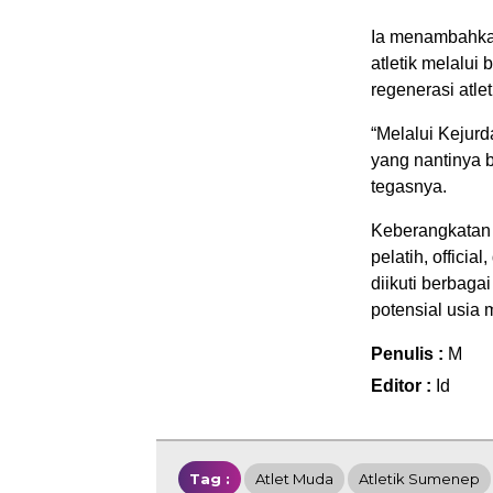
Ia menambahka
atletik melalu
regenerasi atlet
“Melalui Kejurd
yang nantinya b
tegasnya.
Keberangkatan
pelatih, official
diikuti berbaga
potensial usia 
Penulis :
M
Editor :
Id
Tag :
Atlet Muda
Atletik Sumenep