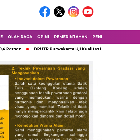
LE
OLAH RAGA
OPINI
PEMERINTAHAN
PENDIDIKAN
PERIST
DPUTR Purwakarta Uji Kualitas Pasir Proyek Infrastruktur 202