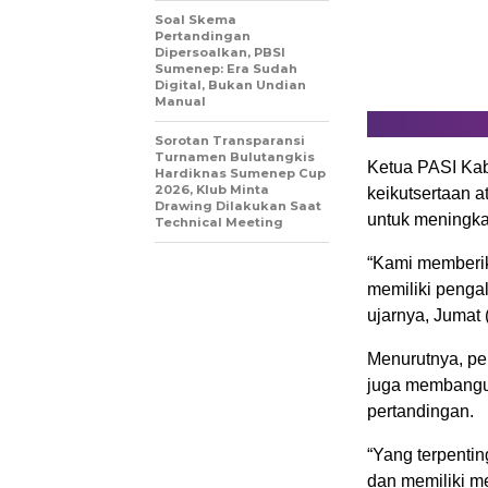
Soal Skema
Pertandingan
Dipersoalkan, PBSI
Sumenep: Era Sudah
Digital, Bukan Undian
Manual
Sorotan Transparansi
Turnamen Bulutangkis
Ketua PASI Ka
Hardiknas Sumenep Cup
2026, Klub Minta
keikutsertaan 
Drawing Dilakukan Saat
untuk meningka
Technical Meeting
“Kami memberik
memiliki penga
ujarnya, Jumat 
Menurutnya, pem
juga membangun 
pertandingan.
“Yang terpentin
dan memiliki me