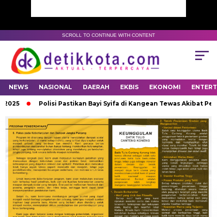
SCROLL TO CONTINUE WITH CONTENT
NEWS
NASIONAL
DAERAH
EKBIS
EKONOMI
ENTER
25
Polisi Pastikan Bayi Syifa di Kangean Tewas Akibat Penga