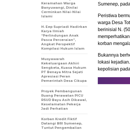
Keramahan Warga
Sumenep, pada 
Banyuwangi, Dinilai
Cerminkan Nilai-Nilai
Peristiwa bermu
Islami
warga Desa Toto
H. Eep Supriadi Hadirkan
berinisial N. (
Karya Ilmiah
“Perlindungan Anak
memperhatikan 
Pasca Perceraian”,
korban mengala
Angkat Perspektif
Kompilasi Hukum Islam
Bukannya berhen
Musyawarah
lokasi kejadia
Kekeluargaan Akhiri
Sengketa, Kuasa Hukum
kepolisian pada
PT Benaya Mitra Sejati
Apresiasi Peran
Pemerintah Desa Cikupa
Proyek Pembangunan
Ruang Perawatan PICU
RSUD Bayu Asih Dikawal,
Keselamatan Pekerja
Jadi Perhatian
Korban Kredit Fiktif
Datangi BRI Sumenep,
Tuntut Pengembalian