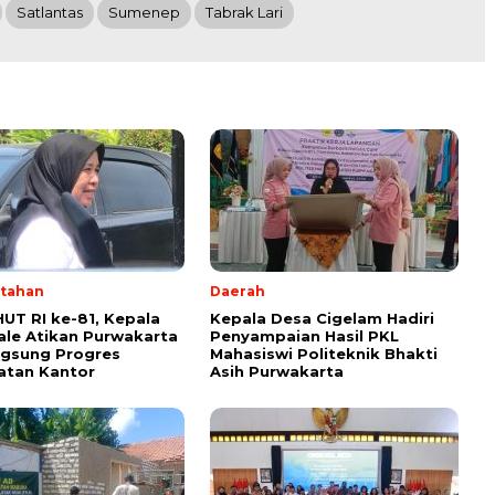
Satlantas
Sumenep
Tabrak Lari
tahan
Daerah
HUT RI ke-81, Kepala
Kepala Desa Cigelam Hadiri
ale Atikan Purwakarta
Penyampaian Hasil PKL
ngsung Progres
Mahasiswi Politeknik Bhakti
atan Kantor
Asih Purwakarta