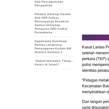
Hak Pascaputusan
Pengadilan
Pelapor Datangi Dewan
Etik DPP Golkar,
Pertanyakan Eksekusi
Sanksi terhadap
Pengurus DPD Golkar
Purwakarta
Kapolresta Sumenep
Pantau Langsung
Kasat Lantas P
Penanganan Korban KM
Mutiara Sentosa 2
setelah meneri
perkara (TKP) 
“Sekali Merdeka, Tetap…
polisi mempero
Parkir di Jalan?”
identitas pelaku
“Petugas melak
Kecamatan Bata
menyerahkan dir
Dari tangan pel
yang digunakan