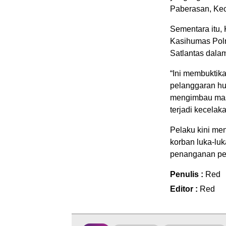
Paberasan, Ke
Sementara itu, 
Kasihumas Polr
Satlantas dala
“Ini membuktik
pelanggaran huk
mengimbau masy
terjadi kecelak
Pelaku kini me
korban luka-luk
penanganan per
Penulis :
Red
Editor :
Red