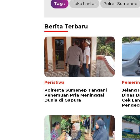
Tag :
Laka Lantas
Polres Sumenep
Berita Terbaru
Peristiwa
Pemerin
Polresta Sumenep Tangani
Jelang 
Penemuan Pria Meninggal
Dinas B
Dunia di Gapura
Cek La
Pengec