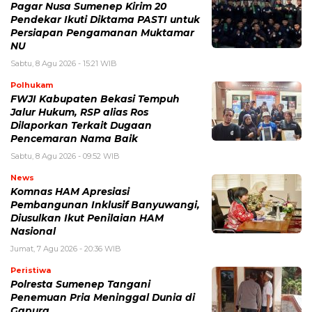
Pagar Nusa Sumenep Kirim 20
Pendekar Ikuti Diktama PASTI untuk
Persiapan Pengamanan Muktamar
NU
Sabtu, 8 Agu 2026 - 15:21 WIB
Polhukam
FWJI Kabupaten Bekasi Tempuh
Jalur Hukum, RSP alias Ros
Dilaporkan Terkait Dugaan
Pencemaran Nama Baik
Sabtu, 8 Agu 2026 - 09:52 WIB
News
Komnas HAM Apresiasi
Pembangunan Inklusif Banyuwangi,
Diusulkan Ikut Penilaian HAM
Nasional
Jumat, 7 Agu 2026 - 20:36 WIB
Peristiwa
Polresta Sumenep Tangani
Penemuan Pria Meninggal Dunia di
Gapura