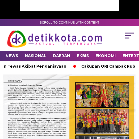
SCROLL TO CONTINUE WITH CONTENT
NEWS
NASIONAL
DAERAH
EKBIS
EKONOMI
ENTER
an Tewas Akibat Penganiayaan
Cakupan ORI Campak Rubela di