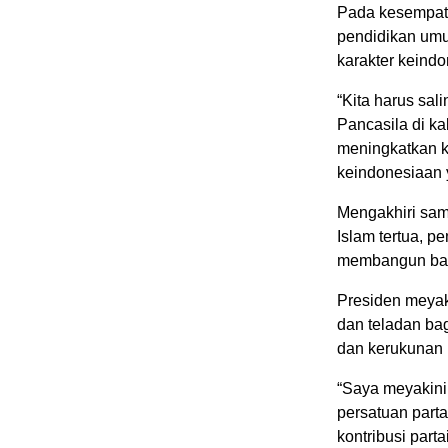
Pada kesempata
pendidikan um
karakter keind
“Kita harus sal
Pancasila di k
meningkatkan ke
keindonesiaan y
Mengakhiri sam
Islam tertua, p
membangun ban
Presiden meyak
dan teladan ba
dan kerukunan
“Saya meyakini
persatuan part
kontribusi part