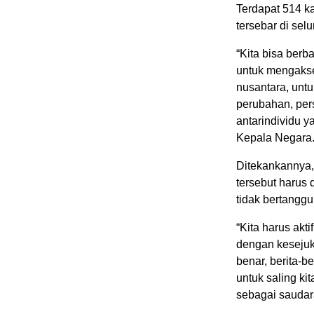
Terdapat 514 ka
tersebar di selu
“Kita bisa berb
untuk mengaksel
nusantara, unt
perubahan, per
antarindividu ya
Kepala Negara
Ditekankannya, 
tersebut harus d
tidak bertangg
“Kita harus akt
dengan kesejuka
benar, berita-b
untuk saling k
sebagai saudara