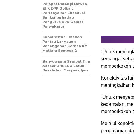
Pelapor Datangi Dewan
Etik DPP Golkar,
Pertanyakan Eksekusi
Sanksi terhadap
Pengurus DPD Golkar
Purwakarta
Kapolresta Sumenep
Pantau Langsung
Penanganan Korban KM
Mutiara Sentosa 2
“Untuk meningk
semangat sebag
Banyuwangi Sambut Tim
memperkokoh pe
Asesor UNESCO untuk
Revalidasi Geopark Ijen
Konektivitas lu
meningkatkan ko
“Untuk menyeba
kedamaian, me
memperkokoh pe
Melalui konektiv
pengalaman da