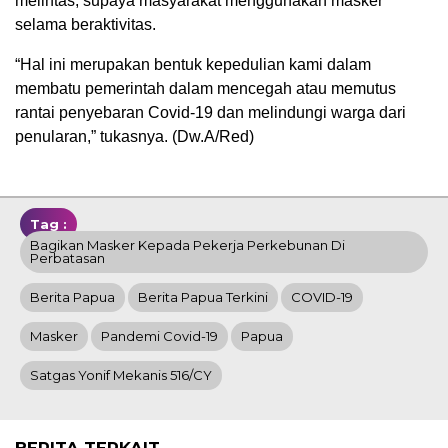
melintas, supaya masyarakat menggunakan masker
selama beraktivitas.
“Hal ini merupakan bentuk kepedulian kami dalam
membatu pemerintah dalam mencegah atau memutus
rantai penyebaran Covid-19 dan melindungi warga dari
penularan,” tukasnya. (Dw.A/Red)
Tag :
Bagikan Masker Kepada Pekerja Perkebunan Di
Perbatasan
Berita Papua
Berita Papua Terkini
COVID-19
Masker
Pandemi Covid-19
Papua
Satgas Yonif Mekanis 516/CY
BERITA TERKAIT