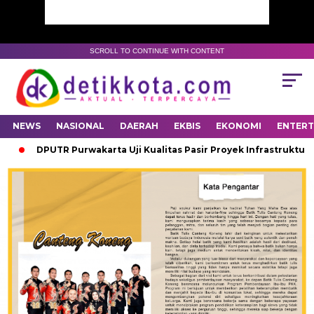
SCROLL TO CONTINUE WITH CONTENT
NEWS
NASIONAL
DAERAH
EKBIS
EKONOMI
ENTER
DPUTR Purwakarta Uji Kualitas Pasir Proyek Infrastruktur 202