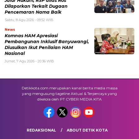
Jalur Hukum, RSP alias Ros
Dilaporkan Terkait Dugaan
Pencemaran Nama Baik
Sabtu, 8 Agu 2026 - 09:52 WIB
News
Komnas HAM Apresiasi
Pembangunan Inklusif Banyuwangi,
Diusulkan Ikut Penilaian HAM
Nasional
Jumat, 7 Agu 2026 - 20:36 WIB
Detikkota.com merupakan kanal berita media massa
yang mengusung tageline Aktual & Terpercaya yang
dikelola oleh PT CYBER MEDIA KITA
REDAKSIONAL
ABOUT DETIK KOTA