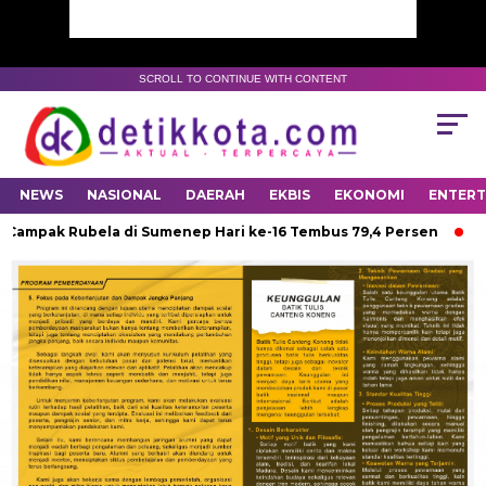
SCROLL TO CONTINUE WITH CONTENT
NEWS
NASIONAL
DAERAH
EKBIS
EKONOMI
ENTER
mpak Rubela di Sumenep Hari ke-16 Tembus 79,4 Persen
DPUT