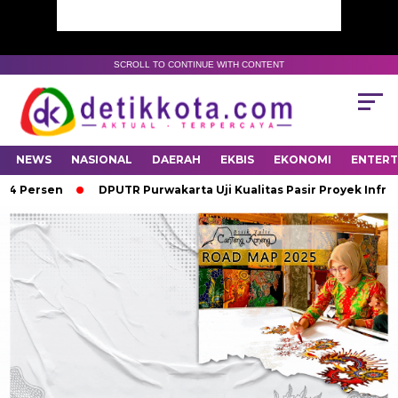
SCROLL TO CONTINUE WITH CONTENT
NEWS
NASIONAL
DAERAH
EKBIS
EKONOMI
ENTER
 Persen
DPUTR Purwakarta Uji Kualitas Pasir Proyek Infrastr