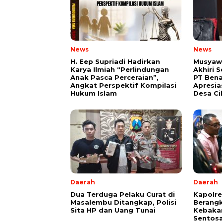
News
News
H. Eep Supriadi Hadirkan
Musyaw
Karya Ilmiah “Perlindungan
Akhiri 
Anak Pasca Perceraian”,
PT Bena
Angkat Perspektif Kompilasi
Apresia
Hukum Islam
Desa C
Daerah
Daerah
Dua Terduga Pelaku Curat di
Kapolr
Masalembu Ditangkap, Polisi
Berang
Sita HP dan Uang Tunai
Kebakar
Sentosa