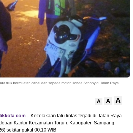
ara truk bermuatan cabai dan sepeda motor Honda Scoopy di Jalan Raya
A
A
A
ikkota.com
– Kecelakaan lalu lintas terjadi di Jalan Raya
di depan Kantor Kecamatan Torjun, Kabupaten Sampang,
6) sekitar pukul 00.10 WIB.