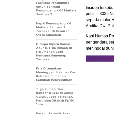
Fasilitas Pendukung
untuk Tangani
Insiden terseb
Penumpang KMP Mutiara
polisi L 8035 
Sentosa 2
sepeda motor H
Kapal Penumpang KM
Andika Dwi Put
Mutiara Sentosa 2
Terbakar di Perairan
Utara Sumenep
Kasi Humas Po
pengendara sep
Diduga Dipicu Damar
Apung, Tiga Rumah di
meninggal dunia
Perumahan Batu
Kencana Sumenep
Terbakar
Pria Ditemukan
Meninggal di Kamar Kos,
Polresta Sumenep
Lakukan Penyelidikan
Tiga Rumah dan
Kandang Sapi di Guluk-
Guluk Ludes Terbakar,
Kerugian Ditaksir Rp150
Juta
Perahu Terbalik Saat