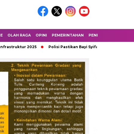
LE
OLAH RAGA
OPINI
PEMERINTAHAN
PENDIDIKAN
PERIST
 2025
Polisi Pastikan Bayi Syifa di Kangean Tewas Akibat Pe