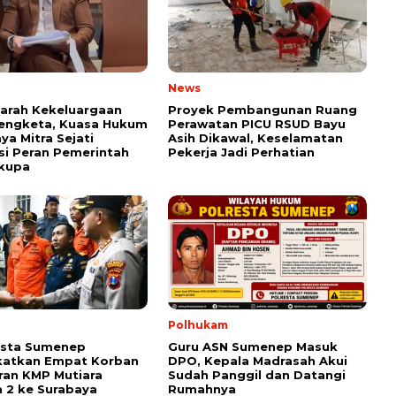
News
arah Kekeluargaan
Proyek Pembangunan Ruang
Sengketa, Kuasa Hukum
Perawatan PICU RSUD Bayu
ya Mitra Sejati
Asih Dikawal, Keselamatan
si Peran Pemerintah
Pekerja Jadi Perhatian
ikupa
Polhukam
esta Sumenep
Guru ASN Sumenep Masuk
katkan Empat Korban
DPO, Kepala Madrasah Akui
an KMP Mutiara
Sudah Panggil dan Datangi
 2 ke Surabaya
Rumahnya