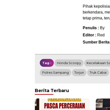
Pihak kepolisia
berkendara, mem
tetap prima, te
Penulis :
By
Editor :
Red
Sumber Berita
Tag :
Honda Scoopy
Kecelakaan 
Polres Sampang
Torjun
Truk Cabai
Berita Terbaru