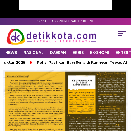
SCROLL TO CONTINUE WITH CONTENT
NEWS
NASIONAL
DAERAH
EKBIS
EKONOMI
ENTER
ruktur 2025
Polisi Pastikan Bayi Syifa di Kangean Tewas Akib