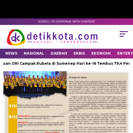
SCROLL TO CONTINUE WITH CONTENT
NEWS
NASIONAL
DAERAH
EKBIS
EKONOMI
ENTER
pan ORI Campak Rubela di Sumenep Hari ke-16 Tembus 79,4 Perse