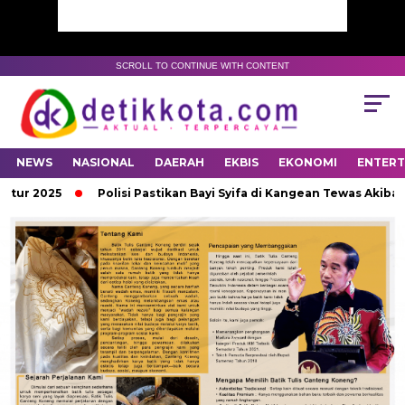
SCROLL TO CONTINUE WITH CONTENT
NEWS
NASIONAL
DAERAH
EKBIS
EKONOMI
ENTER
ktur 2025
Polisi Pastikan Bayi Syifa di Kangean Tewas Akibat