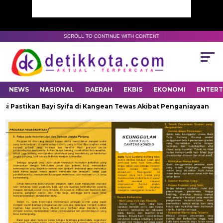
SCROLL TO CONTINUE WITH CONTENT
NEWS
NASIONAL
DAERAH
EKBIS
EKONOMI
ENTER
si Pastikan Bayi Syifa di Kangean Tewas Akibat Penganiayaan