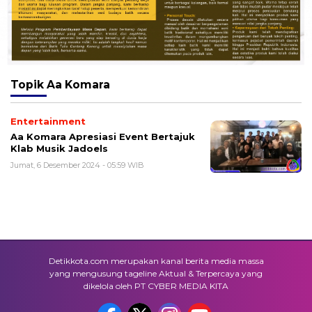
Topik
Aa Komara
Entertainment
Aa Komara Apresiasi Event Bertajuk
Klab Musik Jadoels
Jumat, 6 Desember 2024 - 05:59 WIB
Detikkota.com merupakan kanal berita media massa
yang mengusung tageline Aktual & Terpercaya yang
dikelola oleh PT CYBER MEDIA KITA