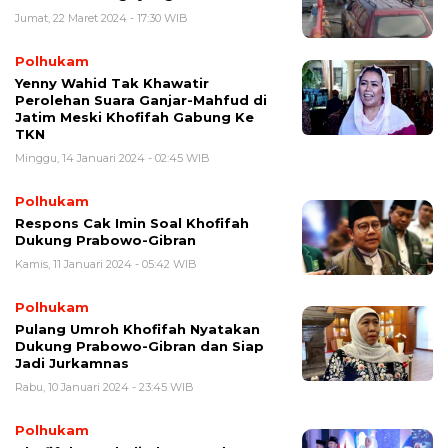
Jumat, 22 Maret 2024 - 17:30 WIB
Polhukam
Yenny Wahid Tak Khawatir
Perolehan Suara Ganjar-Mahfud di
Jatim Meski Khofifah Gabung Ke
TKN
Minggu, 14 Januari 2024 - 02:45 WIB
Polhukam
Respons Cak Imin Soal Khofifah
Dukung Prabowo-Gibran
Kamis, 11 Januari 2024 - 05:42 WIB
Polhukam
Pulang Umroh Khofifah Nyatakan
Dukung Prabowo-Gibran dan Siap
Jadi Jurkamnas
Rabu, 10 Januari 2024 - 23:45 WIB
Polhukam