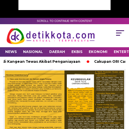
SCROLL TO CONTINUE WITH CONTENT
NEWS
NASIONAL
DAERAH
EKBIS
EKONOMI
ENTER
a di Kangean Tewas Akibat Penganiayaan
Cakupan ORI Campak