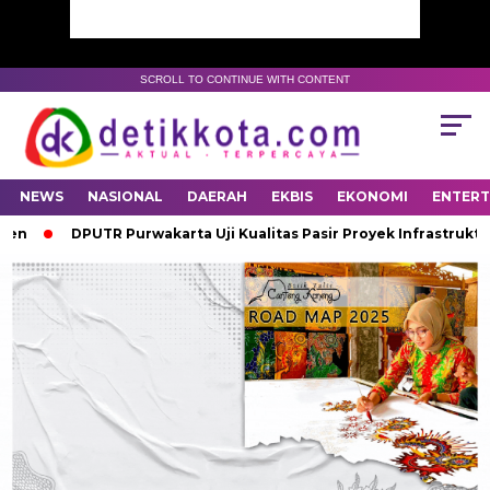
SCROLL TO CONTINUE WITH CONTENT
NEWS
NASIONAL
DAERAH
EKBIS
EKONOMI
ENTER
sen
DPUTR Purwakarta Uji Kualitas Pasir Proyek Infrastruktur