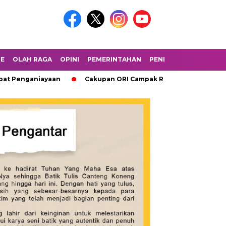
LE
OLAH RAGA
OPINI
PEMERINTAHAN
PENDIDIKAN
PERIST
Penganiayaan
Cakupan ORI Campak Rubela di Sumenep Hari k