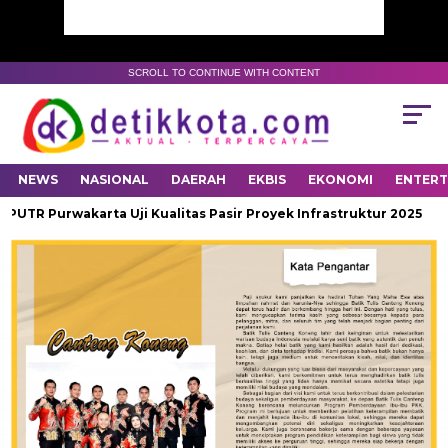
SCROLL TO CONTINUE WITH CONTENT
NEWS
NASIONAL
DAERAH
EKBIS
EKONOMI
ENTER
UTR Purwakarta Uji Kualitas Pasir Proyek Infrastruktur 2025