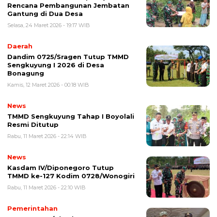
Rencana Pembangunan Jembatan
Gantung di Dua Desa
Selasa, 24 Maret 2026 - 19:17 WIB
Daerah
Dandim 0725/Sragen Tutup TMMD
Sengkuyung I 2026 di Desa
Bonagung
Kamis, 12 Maret 2026 - 00:18 WIB
News
TMMD Sengkuyung Tahap I Boyolali
Resmi Ditutup
Rabu, 11 Maret 2026 - 22:14 WIB
News
Kasdam IV/Diponegoro Tutup
TMMD ke-127 Kodim 0728/Wonogiri
Rabu, 11 Maret 2026 - 22:10 WIB
Pemerintahan