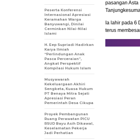
pasangan Asta 
Tanjungkesuma,
Peserta Konferensi
Internasional Apresiasi
Keramahan Warga
Ia lahir pada 6 
Banyuwangi, Dinilai
Cerminkan Nilai-Nilai
terus membesar
Islami
H. Eep Supriadi Hadirkan
Karya Ilmiah
“Perlindungan Anak
Pasca Perceraian”,
Angkat Perspektif
Kompilasi Hukum Islam
Musyawarah
Kekeluargaan Akhiri
Sengketa, Kuasa Hukum
PT Benaya Mitra Sejati
Apresiasi Peran
Pemerintah Desa Cikupa
Proyek Pembangunan
Ruang Perawatan PICU
RSUD Bayu Asih Dikawal,
Keselamatan Pekerja
Jadi Perhatian