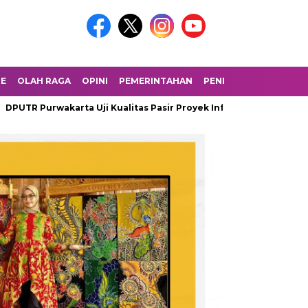
LE
OLAH RAGA
OPINI
PEMERINTAHAN
PENDIDIKAN
PERIST
wakarta Uji Kualitas Pasir Proyek Infrastruktur 2025
Polisi 