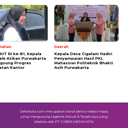
tahan
Daerah
HUT RI ke-81, Kepala
Kepala Desa Cigelam Hadiri
ale Atikan Purwakarta
Penyampaian Hasil PKL
ngsung Progres
Mahasiswi Politeknik Bhakti
atan Kantor
Asih Purwakarta
Detikkota.com merupakan kanal berita media massa
yang mengusung tageline Aktual & Terpercaya yang
dikelola oleh PT CYBER MEDIA KITA