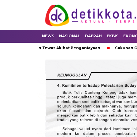
NEWS
NASIONAL
DAERAH
EKBIS
EKON
 di Kangean Tewas Akibat Penganiayaan
Cakupan ORI Campak 