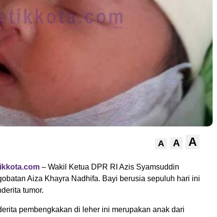
A
A
A
ikkota.com
– Wakil Ketua DPR RI Azis Syamsuddin
batan Aiza Khayra Nadhifa. Bayi berusia sepuluh hari ini
derita tumor.
erita pembengkakan di leher ini merupakan anak dari