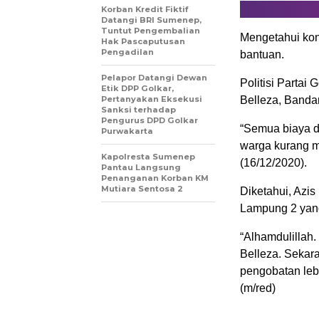
Korban Kredit Fiktif
Datangi BRI Sumenep,
Tuntut Pengembalian
Mengetahui kon
Hak Pascaputusan
Pengadilan
bantuan.
Pelapor Datangi Dewan
Politisi Partai
Etik DPP Golkar,
Pertanyakan Eksekusi
Belleza, Banda
Sanksi terhadap
Pengurus DPD Golkar
“Semua biaya d
Purwakarta
warga kurang m
Kapolresta Sumenep
(16/12/2020).
Pantau Langsung
Penanganan Korban KM
Mutiara Sentosa 2
Diketahui, Azi
Lampung 2 yang
“Alhamdulillah.
Belleza. Sekar
pengobatan lebi
(m/red)