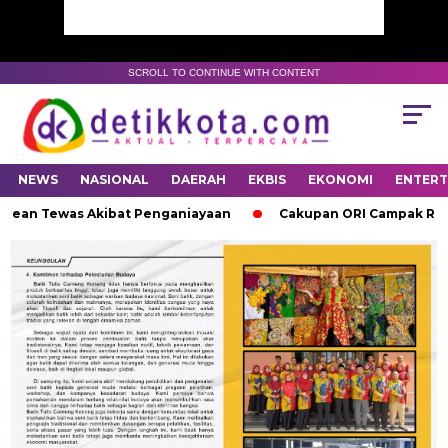
SCROLL TO CONTINUE WITH CONTENT
NEWS
NASIONAL
DAERAH
EKBIS
EKONOMI
ENTER
gean Tewas Akibat Penganiayaan
Cakupan ORI Campak Rubela 