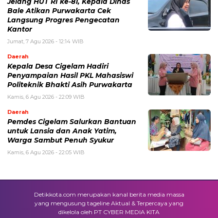
Jelang HUT RI ke-81, Kepala Dinas
Bale Atikan Purwakarta Cek
Langsung Progres Pengecatan
Kantor
Jumat, 7 Agu 2026 - 12:14 WIB
Daerah
Kepala Desa Cigelam Hadiri
Penyampaian Hasil PKL Mahasiswi
Politeknik Bhakti Asih Purwakarta
Kamis, 6 Agu 2026 - 22:09 WIB
Daerah
Pemdes Cigelam Salurkan Bantuan
untuk Lansia dan Anak Yatim,
Warga Sambut Penuh Syukur
Kamis, 6 Agu 2026 - 22:05 WIB
Detikkota.com merupakan kanal berita media massa
yang mengusung tageline Aktual & Terpercaya yang
dikelola oleh PT CYBER MEDIA KITA