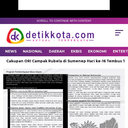
SCROLL TO CONTINUE WITH CONTENT
NEWS
NASIONAL
DAERAH
EKBIS
EKONOMI
ENTER
Cakupan ORI Campak Rubela di Sumenep Hari ke-16 Tembus 79,4 P