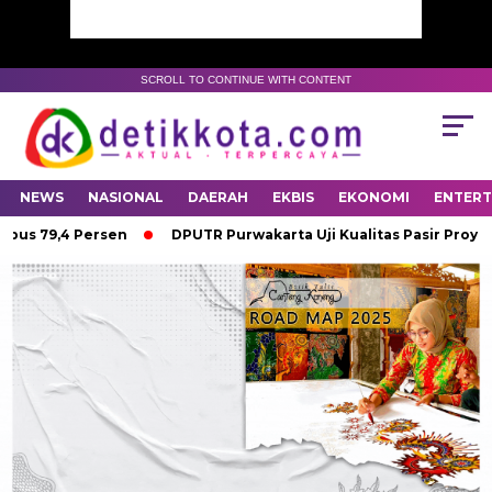
SCROLL TO CONTINUE WITH CONTENT
NEWS
NASIONAL
DAERAH
EKBIS
EKONOMI
ENTER
us 79,4 Persen
DPUTR Purwakarta Uji Kualitas Pasir Proyek I