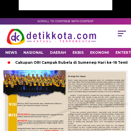
SCROLL TO CONTINUE WITH CONTENT
NEWS
NASIONAL
DAERAH
EKBIS
EKONOMI
ENTER
Cakupan ORI Campak Rubela di Sumenep Hari ke-16 Tembus 79