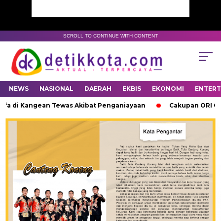
SCROLL TO CONTINUE WITH CONTENT
NEWS
NASIONAL
DAERAH
EKBIS
EKONOMI
ENTER
ifa di Kangean Tewas Akibat Penganiayaan
Cakupan ORI Camp