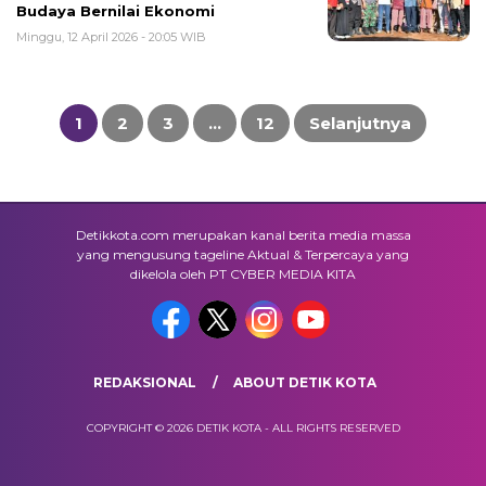
Budaya Bernilai Ekonomi
Minggu, 12 April 2026 - 20:05 WIB
Navigasi
pos
1
2
3
…
12
Selanjutnya
Detikkota.com merupakan kanal berita media massa
yang mengusung tageline Aktual & Terpercaya yang
dikelola oleh PT CYBER MEDIA KITA
REDAKSIONAL
ABOUT DETIK KOTA
COPYRIGHT © 2026 DETIK KOTA - ALL RIGHTS RESERVED