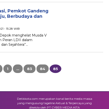
asi, Pemkot Gandeng
ju, Berbudaya dan
21 - 15:28 WIB
 Depok menghelat Musda V
 Peran LDII dalam
dan Sejahtera”…
1
…
83
84
85
Detikkota.com merupakan kanal berita media massa
yang mengusung tageline Aktual & Terpercaya yang
dikelola oleh PT CYBER MEDIA KITA