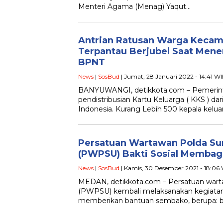
Menteri Agama (Menag) Yaqut…
Antrian Ratusan Warga Keca
Terpantau Berjubel Saat Men
BPNT
News
|
SosBud
| Jumat, 28 Januari 2022 - 14:41 W
BANYUWANGI, detikkota.com – Pemerint
pendistribusian Kartu Keluarga ( KKS ) da
Indonesia. Kurang Lebih 500 kepala kelua
Persatuan Wartawan Polda Su
(PWPSU) Bakti Sosial Memba
News
|
SosBud
| Kamis, 30 Desember 2021 - 18:06
MEDAN, detikkota.com – Persatuan wart
(PWPSU) kembali melaksanakan kegiatan 
memberikan bantuan sembako, berupa: be