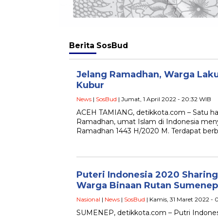
Berita
SosBud
Jelang Ramadhan, Warga Lakuk
Kubur
News
|
SosBud
| Jumat, 1 April 2022 - 20:32 WIB
ACEH TAMIANG, detikkota.com – Satu har
Ramadhan, umat Islam di Indonesia me
Ramadhan 1443 H/2020 M. Terdapat berba
Puteri Indonesia 2020 Sharin
Warga Binaan Rutan Sumenep
Nasional
|
News
|
SosBud
| Kamis, 31 Maret 2022 - 
SUMENEP, detikkota.com – Putri Indones