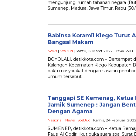
mengunjungi rumah tahanan negara (Ruta
Sumenep, Madura, Jawa Timur, Rabu (30/
Babinsa Koramil Klego Turut
Bangsal Makam
News
|
SosBud
| Sabtu, 12 Maret 2022 - 17:47 WIB
BOYOLALI, detikkota.com – Bertempat
Kalangan Kecamatan Klego Kabupaten Boyo
bakti masyarakat dengan sasaran pemb
umum tersebut….
Tanggapi SE Kemenag, Ketua
Jamik Sumenep : Jangan Ben
Dengan Agama
Nasional
|
News
|
SosBud
| Kamis, 24 Februari 2022
SUMENEP, detikkota.com – Ketua Remaj
Fausi Al Qodiri, ikut buka suara soal Sura