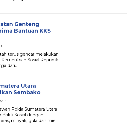
matan Genteng
erima Bantuan KKS
IB
ah terus gencar melakukan
ri Kementrian Sosial Republik
rga dari…
matera Utara
gikan Sembako
 WIB
awan Polda Sumatera Utara
Bakti Sosial dengan
ras, minyak, gula dan mie…