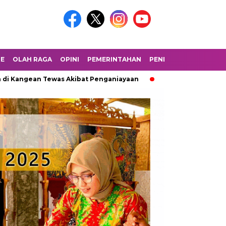
LE
OLAH RAGA
OPINI
PEMERINTAHAN
PENDIDIKAN
PERIST
Kangean Tewas Akibat Penganiayaan
Cakupan ORI Campak Rube