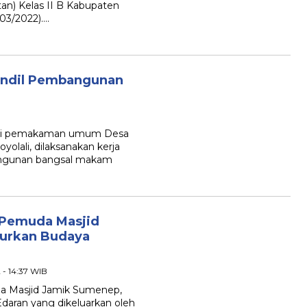
n) Kelas II B Kabupaten
03/2022)….
 Andil Pembangunan
 di pemakaman umum Desa
lali, dilaksanakan kerja
angunan bangsal makam
 Pemuda Masjid
turkan Budaya
 - 14:37 WIB
a Masjid Jamik Sumenep,
t Edaran yang dikeluarkan oleh