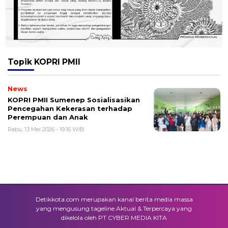
Topik
KOPRI PMII
News
KOPRI PMII Sumenep Sosialisasikan
Pencegahan Kekerasan terhadap
Perempuan dan Anak
Rabu, 13 Mei 2026 - 19:16 WIB
Detikkota.com merupakan kanal berita media massa
yang mengusung tageline Aktual & Terpercaya yang
dikelola oleh PT CYBER MEDIA KITA