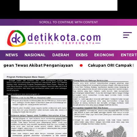
SCROLL TO CONTINUE WITH CONTENT
NEWS
NASIONAL
DAERAH
EKBIS
EKONOMI
ENTER
Kangean Tewas Akibat Penganiayaan
Cakupan ORI Campak Rube