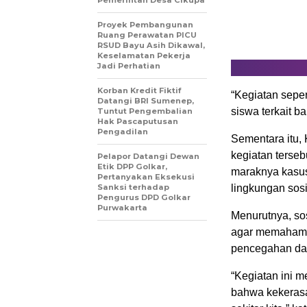
Pemerintah Desa Cikupa
Proyek Pembangunan
Ruang Perawatan PICU
RSUD Bayu Asih Dikawal,
Keselamatan Pekerja
Jadi Perhatian
Korban Kredit Fiktif
“Kegiatan sepe
Datangi BRI Sumenep,
siswa terkait 
Tuntut Pengembalian
Hak Pascaputusan
Pengadilan
Sementara itu,
kegiatan terse
Pelapor Datangi Dewan
Etik DPP Golkar,
maraknya kasus
Pertanyakan Eksekusi
Sanksi terhadap
lingkungan sos
Pengurus DPD Golkar
Purwakarta
Menurutnya, sos
agar memahami 
pencegahan da
“Kegiatan ini m
bahwa kekerasa