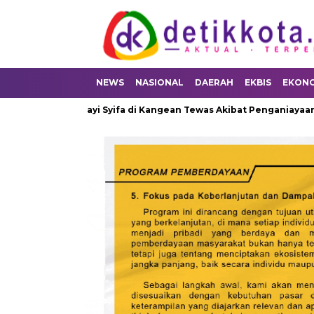
NEWS
NASIONAL
DAERAH
EKBIS
EKON
tikan Bayi Syifa di Kangean Tewas Akibat Penganiayaan
Caku