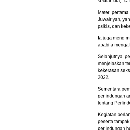
sekitar kita,” ka
Materi pertama
Juwairiyah, yan
psikis, dan kek
Ia juga mengim
apabila mengal
Selanjutnya, p
menjelaskan te
kekerasan sek
2022.
Sementara pema
perlindungan 
tentang Perlin
Kegiatan berlan
peserta tampak
perlindungan 