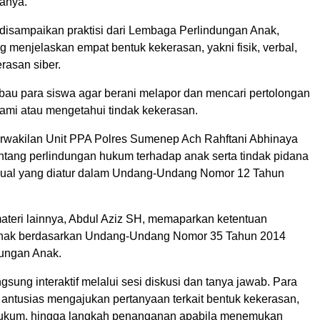
tanya.
 disampaikan praktisi dari Lembaga Perlindungan Anak,
g menjelaskan empat bentuk kekerasan, yakni fisik, verbal,
erasan siber.
bau para siswa agar berani melapor dan mencari pertolongan
ami atau mengetahui tindak kekerasan.
erwakilan Unit PPA Polres Sumenep Ach Rahftani Abhinaya
ntang perlindungan hukum terhadap anak serta tindak pidana
sual yang diatur dalam Undang-Undang Nomor 12 Tahun
teri lainnya, Abdul Aziz SH, memaparkan ketentuan
anak berdasarkan Undang-Undang Nomor 35 Tahun 2014
dungan Anak.
gsung interaktif melalui sesi diskusi dan tanya jawab. Para
 antusias mengajukan pertanyaan terkait bentuk kekerasan,
hukum, hingga langkah penanganan apabila menemukan