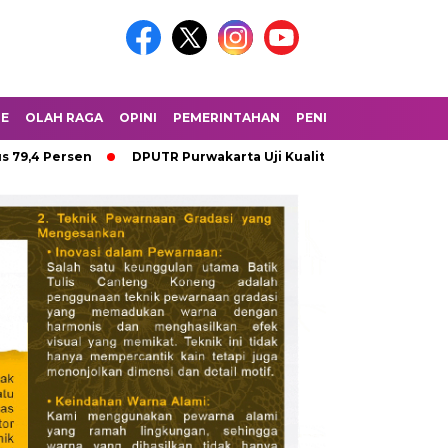
LE
OLAH RAGA
OPINI
PEMERINTAHAN
PENDIDIKAN
PERIST
n
DPUTR Purwakarta Uji Kualitas Pasir Proyek Infrastruktur 2