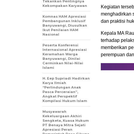
Tekankan Pentingnya
Kekompakan Karyawan
Kegiatan terse
menghadirkan s
Komnas HAM Apresiasi
dan praktisi hu
Pembangunan Inklusif
Banyuwangi, Diusulkan
Ikut Penilaian HAM
Kepala MA Raud
Nasional
terhadap pelaks
Peserta Konferensi
memberikan pem
Internasional Apresiasi
Keramahan Warga
perempuan dan
Banyuwangi, Dinilai
Cerminkan Nilai-Nilai
Islami
H. Eep Supriadi Hadirkan
Karya Ilmiah
“Perlindungan Anak
Pasca Perceraian”,
Angkat Perspektif
Kompilasi Hukum Islam
Musyawarah
Kekeluargaan Akhiri
Sengketa, Kuasa Hukum
PT Benaya Mitra Sejati
Apresiasi Peran