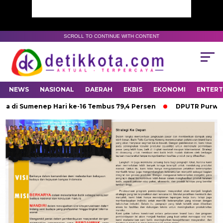
SCROLL TO CONTINUE WITH CONTENT
NEWS
NASIONAL
DAERAH
EKBIS
EKONOMI
ENTER
i Sumenep Hari ke-16 Tembus 79,4 Persen
DPUTR Purwakarta 