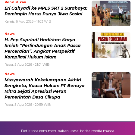
Pendidikan
Eri Cahyadi ke MPLS SRT 2 Surabaya:
Pemimpin Harus Punya Jiwa Sosial
Kamis, 6 Agu 2026 - 11:03 WIB
News
H. Eep Supriadi Hadirkan Karya
Ilmiah “Perlindungan Anak Pasca
Perceraian”, Angkat Perspektif
Kompilasi Hukum Islam
Rabu, 5 Agu 2026 - 21:01 WIB
News
Musyawarah Kekeluargaan Akhiri
Sengketa, Kuasa Hukum PT Benaya
Mitra Sejati Apresiasi Peran
Pemerintah Desa Cikupa
Rabu, 5 Agu 2026 - 20:59 WIB
Detikkota.com merupakan kanal berita media massa