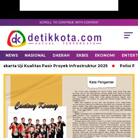
SCROLL TO CONTINUE WITH CONTENT
NEWS
NASIONAL
DAERAH
EKBIS
EKONOMI
ENTER
ta Uji Kualitas Pasir Proyek Infrastruktur 2025
Polisi Past