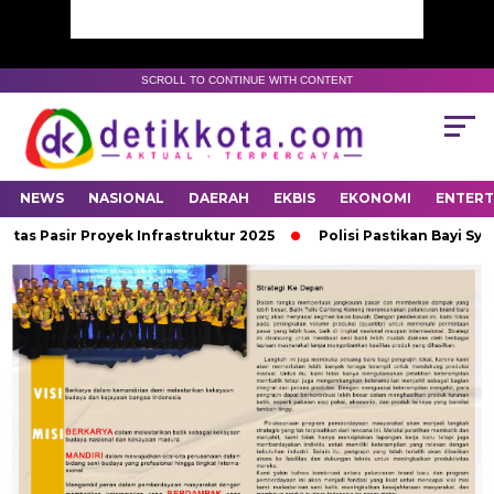
SCROLL TO CONTINUE WITH CONTENT
NEWS
NASIONAL
DAERAH
EKBIS
EKONOMI
ENTER
 Pasir Proyek Infrastruktur 2025
Polisi Pastikan Bayi Syifa 