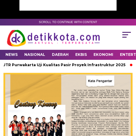
SCROLL TO CONTINUE WITH CONTENT
NEWS
NASIONAL
DAERAH
EKBIS
EKONOMI
ENTER
 Purwakarta Uji Kualitas Pasir Proyek Infrastruktur 2025
Po