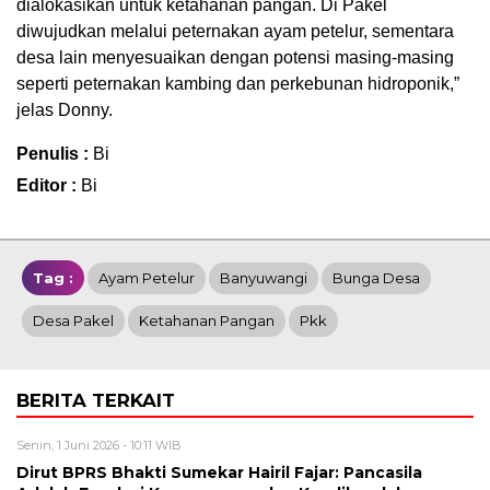
dialokasikan untuk ketahanan pangan. Di Pakel
diwujudkan melalui peternakan ayam petelur, sementara
desa lain menyesuaikan dengan potensi masing-masing
seperti peternakan kambing dan perkebunan hidroponik,”
jelas Donny.
Penulis :
Bi
Editor :
Bi
Tag :
Ayam Petelur
Banyuwangi
Bunga Desa
Desa Pakel
Ketahanan Pangan
Pkk
BERITA TERKAIT
Senin, 1 Juni 2026 - 10:11 WIB
Dirut BPRS Bhakti Sumekar Hairil Fajar: Pancasila