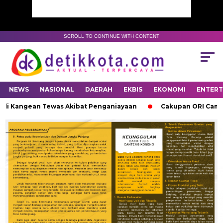
SCROLL TO CONTINUE WITH CONTENT
NEWS
NASIONAL
DAERAH
EKBIS
EKONOMI
ENTER
di Kangean Tewas Akibat Penganiayaan
Cakupan ORI Campak R