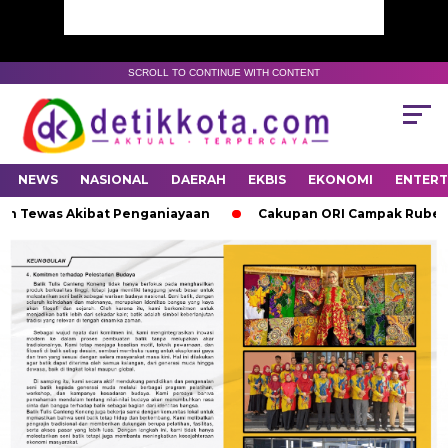
SCROLL TO CONTINUE WITH CONTENT
NEWS
NASIONAL
DAERAH
EKBIS
EKONOMI
ENTER
n Tewas Akibat Penganiayaan
Cakupan ORI Campak Rubela di 