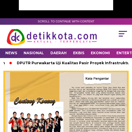
SCROLL TO CONTINUE WITH CONTENT
NEWS
NASIONAL
DAERAH
EKBIS
EKONOMI
ENTER
DPUTR Purwakarta Uji Kualitas Pasir Proyek Infrastruktur 20