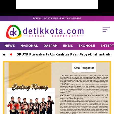
SCROLL TO CONTINUE WITH CONTENT
NEWS
NASIONAL
DAERAH
EKBIS
EKONOMI
ENTER
DPUTR Purwakarta Uji Kualitas Pasir Proyek Infrastruktur 20