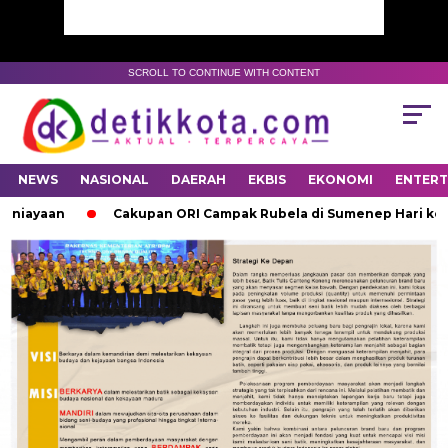
SCROLL TO CONTINUE WITH CONTENT
NEWS
NASIONAL
DAERAH
EKBIS
EKONOMI
ENTER
iayaan
Cakupan ORI Campak Rubela di Sumenep Hari ke-16 