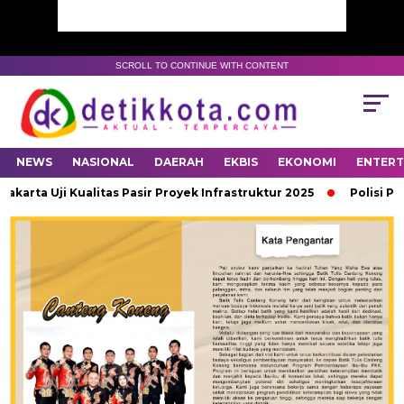
SCROLL TO CONTINUE WITH CONTENT
NEWS
NASIONAL
DAERAH
EKBIS
EKONOMI
ENTER
ta Uji Kualitas Pasir Proyek Infrastruktur 2025
Polisi Past