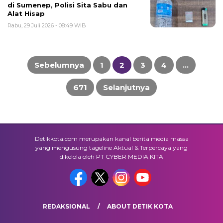
di Sumenep, Polisi Sita Sabu dan
Alat Hisap
Rabu, 29 Juli 2026 - 08:49 WIB
Navigasi
pos
Sebelumnya
1
2
3
4
…
671
Selanjutnya
Detikkota.com merupakan kanal berita media massa
yang mengusung tageline Aktual & Terpercaya yang
dikelola oleh PT CYBER MEDIA KITA
REDAKSIONAL
ABOUT DETIK KOTA