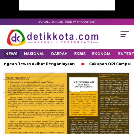
SCROLL TO CONTINUE WITH CONTENT
NEWS
NASIONAL
DAERAH
EKBIS
EKONOMI
ENTER
 Kangean Tewas Akibat Penganiayaan
Cakupan ORI Campak Rub