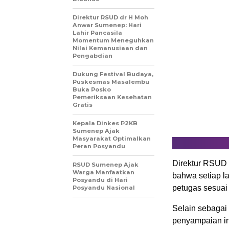
Direktur RSUD dr H Moh
Anwar Sumenep: Hari
Lahir Pancasila
Momentum Meneguhkan
Nilai Kemanusiaan dan
Pengabdian
Dukung Festival Budaya,
Puskesmas Masalembu
Buka Posko
Pemeriksaan Kesehatan
Gratis
Kepala Dinkes P2KB
Sumenep Ajak
Masyarakat Optimalkan
Peran Posyandu
Direktur RSUD 
RSUD Sumenep Ajak
Warga Manfaatkan
bahwa setiap la
Posyandu di Hari
petugas sesuai
Posyandu Nasional
Selain sebagai
penyampaian in