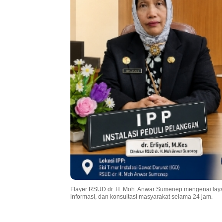
Flayer RSUD dr. H. Moh. Anwar Sumenep mengenai laya
informasi, dan konsultasi masyarakat selama 24 jam.