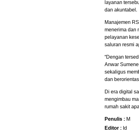
layanan tersebu
dan akuntabel.
Manajemen RSU
menerima dan m
pelayanan kese
saluran resmi 
“Dengan tersed
Anwar Sumenep
sekaligus memb
dan berorientas
Di era digital 
mengimbau masy
rumah sakit ap
Penulis :
M
Editor :
Id