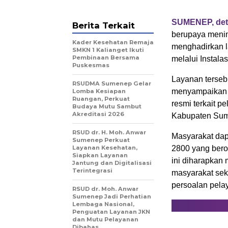
SUMENEP, det
Berita Terkait
berupaya menin
Kader Kesehatan Remaja
menghadirkan l
SMKN 1 Kalianget Ikuti
Pembinaan Bersama
melalui Instala
Puskesmas
Layanan terseb
RSUDMA Sumenep Gelar
menyampaikan 
Lomba Kesiapan
Ruangan, Perkuat
resmi terkait p
Budaya Mutu Sambut
Akreditasi 2026
Kabupaten Sum
RSUD dr. H. Moh. Anwar
Masyarakat da
Sumenep Perkuat
Layanan Kesehatan,
2800 yang bero
Siapkan Layanan
ini diharapkan
Jantung dan Digitalisasi
Terintegrasi
masyarakat sek
persoalan pela
RSUD dr. Moh. Anwar
Sumenep Jadi Perhatian
Lembaga Nasional,
Penguatan Layanan JKN
dan Mutu Pelayanan
Dibahas