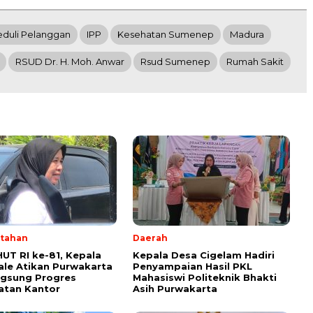
Peduli Pelanggan
IPP
Kesehatan Sumenep
Madura
RSUD Dr. H. Moh. Anwar
Rsud Sumenep
Rumah Sakit
tahan
Daerah
HUT RI ke-81, Kepala
Kepala Desa Cigelam Hadiri
ale Atikan Purwakarta
Penyampaian Hasil PKL
ngsung Progres
Mahasiswi Politeknik Bhakti
atan Kantor
Asih Purwakarta