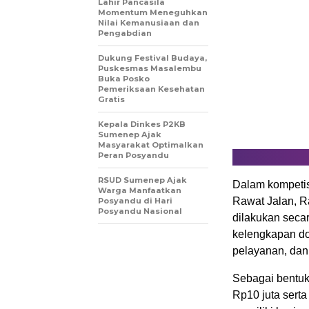
Lahir Pancasila
Momentum Meneguhkan
Nilai Kemanusiaan dan
Pengabdian
Dukung Festival Budaya,
Puskesmas Masalembu
Buka Posko
Pemeriksaan Kesehatan
Gratis
Kepala Dinkes P2KB
Sumenep Ajak
Masyarakat Optimalkan
Peran Posyandu
RSUD Sumenep Ajak
Dalam kompetisi
Warga Manfaatkan
Rawat Jalan, R
Posyandu di Hari
Posyandu Nasional
dilakukan seca
kelengkapan do
pelayanan, dan
Sebagai bentuk
Rp10 juta serta