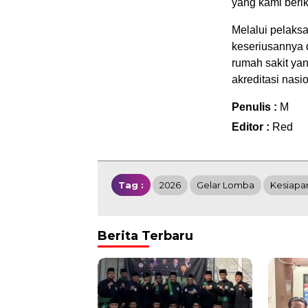
yang kami beri
Melalui pelak
keseriusannya 
rumah sakit yan
akreditasi nasio
Penulis :
M
Editor :
Red
Tag :
2026
Gelar Lomba
Kesiapan
Berita Terbaru