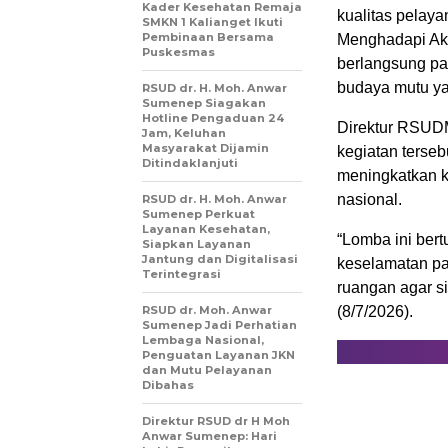
Kader Kesehatan Remaja
kualitas pela
SMKN 1 Kalianget Ikuti
Pembinaan Bersama
Menghadapi Akr
Puskesmas
berlangsung pa
budaya mutu yan
RSUD dr. H. Moh. Anwar
Sumenep Siagakan
Hotline Pengaduan 24
Direktur RSUDM
Jam, Keluhan
Masyarakat Dijamin
kegiatan terse
Ditindaklanjuti
meningkatkan k
nasional.
RSUD dr. H. Moh. Anwar
Sumenep Perkuat
Layanan Kesehatan,
“Lomba ini ber
Siapkan Layanan
Jantung dan Digitalisasi
keselamatan pa
Terintegrasi
ruangan agar si
RSUD dr. Moh. Anwar
(8/7/2026).
Sumenep Jadi Perhatian
Lembaga Nasional,
Penguatan Layanan JKN
dan Mutu Pelayanan
Dibahas
Direktur RSUD dr H Moh
Anwar Sumenep: Hari