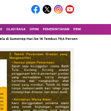
LE
OLAH RAGA
OPINI
PEMERINTAHAN
PENDIDIKAN
PERIST
p Hari ke-16 Tembus 79,4 Persen
DPUTR Purwakarta Uji Kuali