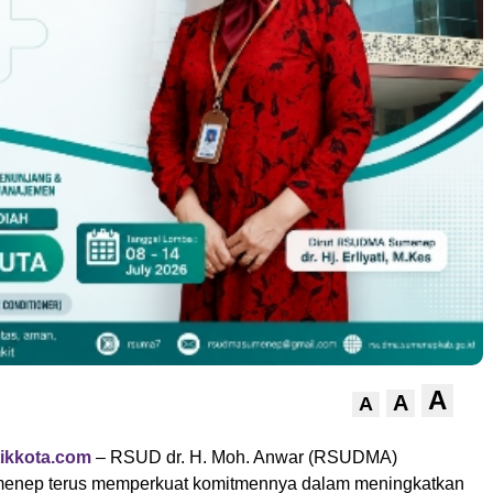
A
A
A
ikkota.com
– RSUD dr. H. Moh. Anwar (RSUDMA)
enep terus memperkuat komitmennya dalam meningkatkan