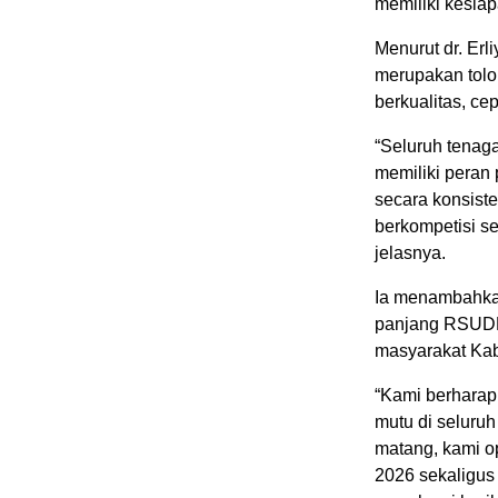
memiliki kesiap
Menurut dr. Erli
merupakan tolo
berkualitas, c
“Seluruh tenag
memiliki peran
secara konsist
berkompetisi se
jelasnya.
Ia menambahka
panjang RSUDM
masyarakat Ka
“Kami berharap
mutu di seluru
matang, kami o
2026 sekaligus