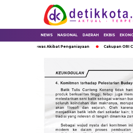
NEWS
NASIONAL
DAERAH
EKBIS
EKON
i Kangean Tewas Akibat Penganiayaan
Cakupan ORI Campak Ru