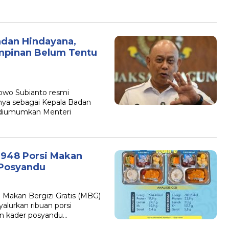
dan Hindayana,
impinan Belum Tentu
owo Subianto resmi
nya sebagai Kepala Badan
t diumumkan Menteri
.948 Porsi Makan
 Posyandu
Makan Bergizi Gratis (MBG)
lurkan ribuan porsi
an kader posyandu…