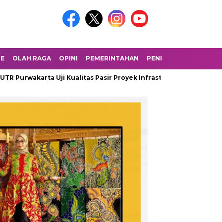
LE
OLAH RAGA
OPINI
PEMERINTAHAN
PENDIDIKAN
PERIST
karta Uji Kualitas Pasir Proyek Infrastruktur 2025
Polisi Pa