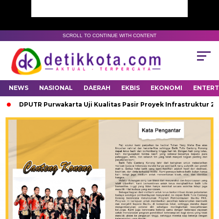
SCROLL TO CONTINUE WITH CONTENT
NEWS
NASIONAL
DAERAH
EKBIS
EKONOMI
ENTER
DPUTR Purwakarta Uji Kualitas Pasir Proyek Infrastruktur 202