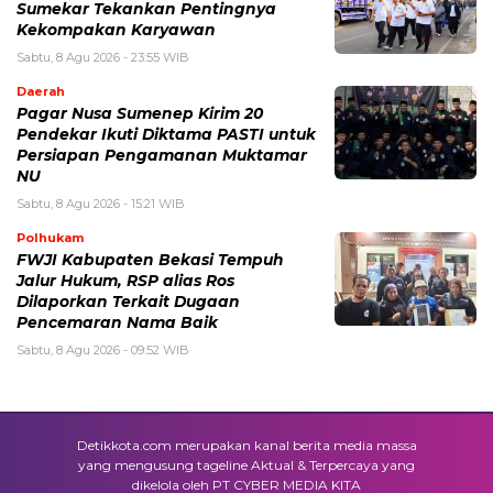
Sumekar Tekankan Pentingnya
Kekompakan Karyawan
Sabtu, 8 Agu 2026 - 23:55 WIB
Daerah
Pagar Nusa Sumenep Kirim 20
Pendekar Ikuti Diktama PASTI untuk
Persiapan Pengamanan Muktamar
NU
Sabtu, 8 Agu 2026 - 15:21 WIB
Polhukam
FWJI Kabupaten Bekasi Tempuh
Jalur Hukum, RSP alias Ros
Dilaporkan Terkait Dugaan
Pencemaran Nama Baik
Sabtu, 8 Agu 2026 - 09:52 WIB
Detikkota.com merupakan kanal berita media massa
yang mengusung tageline Aktual & Terpercaya yang
dikelola oleh PT CYBER MEDIA KITA