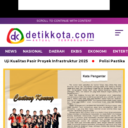
SCROLL TO CONTINUE WITH CONTENT
NEWS
NASIONAL
DAERAH
EKBIS
EKONOMI
ENTER
 Kualitas Pasir Proyek Infrastruktur 2025
Polisi Pastikan Ba