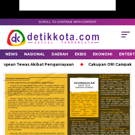
SCROLL TO CONTINUE WITH CONTENT
NEWS
NASIONAL
DAERAH
EKBIS
EKONOMI
ENTER
angean Tewas Akibat Penganiayaan
Cakupan ORI Campak Rubel