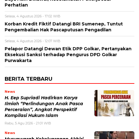
Perhatian
Selasa, 4 Agustus 2026 - 17:02 WIB
Korban Kredit Fiktif Datangi BRI Sumenep, Tuntut
Pengembalian Hak Pascaputusan Pengadilan
Selasa, 4 Agustus 2026 - 12:07 WIB
Pelapor Datangi Dewan Etik DPP Golkar, Pertanyakan
Eksekusi Sanksi terhadap Pengurus DPD Golkar
Purwakarta
BERITA TERBARU
News
H. Eep Supriadi Hadirkan Karya
Ilmiah “Perlindungan Anak Pasca
Perceraian”, Angkat Perspektif
Kompilasi Hukum Islam
Rabu, 5 Agu 2026 - 21:01 WIB
News
Musyawarah Kekeluargaan Akhiri