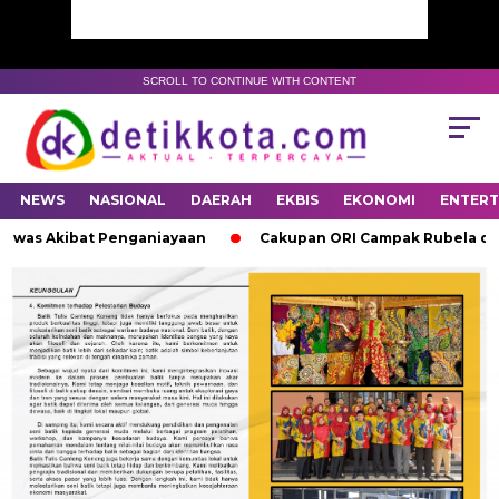
SCROLL TO CONTINUE WITH CONTENT
NEWS
NASIONAL
DAERAH
EKBIS
EKONOMI
ENTER
was Akibat Penganiayaan
Cakupan ORI Campak Rubela di Sume