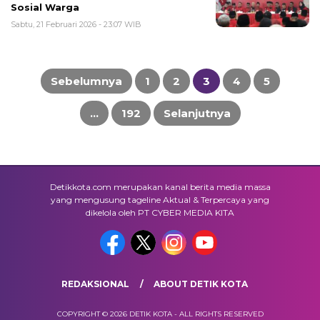
Sosial Warga
Sabtu, 21 Februari 2026 - 23:07 WIB
Navigasi
pos
Sebelumnya
1
2
3
4
5
…
192
Selanjutnya
Detikkota.com merupakan kanal berita media massa
yang mengusung tageline Aktual & Terpercaya yang
dikelola oleh PT CYBER MEDIA KITA
REDAKSIONAL
ABOUT DETIK KOTA
COPYRIGHT © 2026 DETIK KOTA - ALL RIGHTS RESERVED