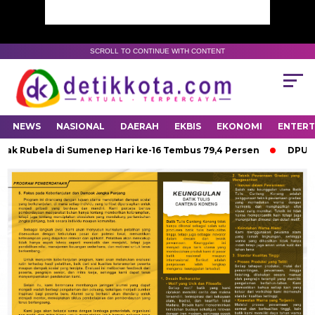
SCROLL TO CONTINUE WITH CONTENT
NEWS
NASIONAL
DAERAH
EKBIS
EKONOMI
ENTER
 Rubela di Sumenep Hari ke-16 Tembus 79,4 Persen
DPUTR Pu