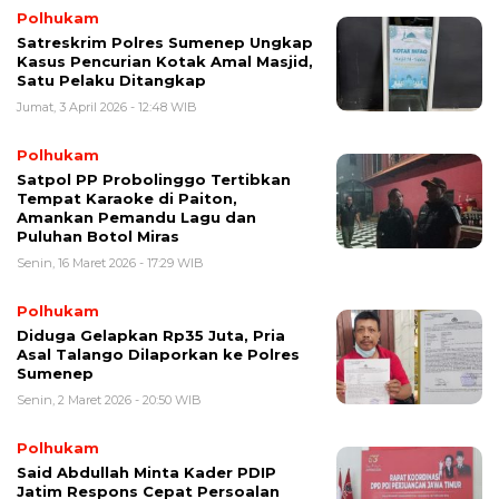
Polhukam
Satreskrim Polres Sumenep Ungkap
Kasus Pencurian Kotak Amal Masjid,
Satu Pelaku Ditangkap
Jumat, 3 April 2026 - 12:48 WIB
Polhukam
Satpol PP Probolinggo Tertibkan
Tempat Karaoke di Paiton,
Amankan Pemandu Lagu dan
Puluhan Botol Miras
Senin, 16 Maret 2026 - 17:29 WIB
Polhukam
Diduga Gelapkan Rp35 Juta, Pria
Asal Talango Dilaporkan ke Polres
Sumenep
Senin, 2 Maret 2026 - 20:50 WIB
Polhukam
Said Abdullah Minta Kader PDIP
Jatim Respons Cepat Persoalan